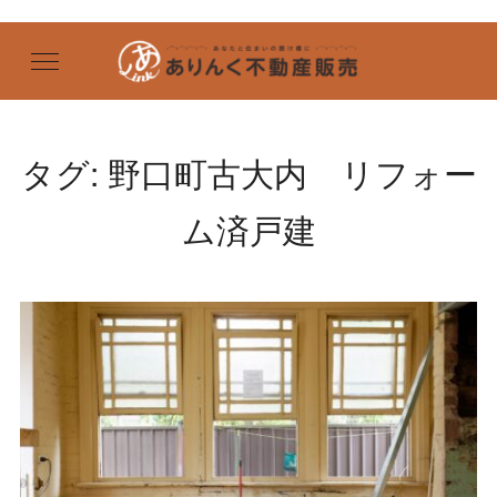
タグ:
野口町古大内 リフォー
ム済戸建