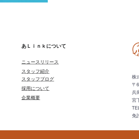
あＬｉｎｋについて
ニュースリリース
スタッフ紹介
株
スタッフブログ
〒6
採用について
兵
企業概要
宮
TE
免