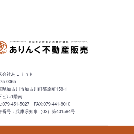
式会社あＬｉｎｋ
75-0065
庫県加古川市加古川町篠原町158-1
下ビル1階南
L:079-451-5027 FAX:079-441-8010
許番号：兵庫県知事（02）第401584号