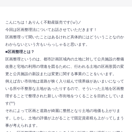
こんにちは！ありんく不動産販売です(‘ω’)ノ
今回は区画整理法についてお話させていただきます！
区画整理って聞いたことはあるけれど具体的にはどういうことなのか
わからないという方もいらっしゃると思います。
■区画整理とは？
区画整理というのは、都市計画区域内の土地に対して公共施設の整備
改善と宅地の利用の増進を図るために、行われる土地の区画形質の変
更と公共施設の新設または変更に関する事業のことをいいます。
例えば古い市街地は道路が狭く入り組んで境界線があいまいになって
いる所や不整形な土地があったりするので、そういった土地を区画整
理することで整理された新しい市街地をつくることを目的としていま
す(^^)
それによって区画と道路が綺麗に整然となり土地の地価も上がりま
す。しかし、土地の評価が上がることで固定資産税も上がってしまう
事が考えられます。