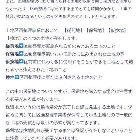
また、区画整理後に割り当てられる土地が以前と同じ場所だとは限ら
なかったり、区画整理には完了するまでとても時間がかかり、工事の
騒音が気になるというのが区画整理のデメリットと言えます。
土地区画整理事業において、【従前地】【保留地】【仮換地】
【換地】の４つの土地が存在します。
従前地
区画整理が実施される前のもとある土地のこと
保留地
区画整理事業いおいて新たに生み出された土地の事
仮換地
従前前に代わり仮に使用することができる土地として施
行者から指定された土地のこと
換地
区画整理後に新たに交付される土地のこと
この中の保留地についてですが、保留地を購入する場合に注意す
る必要がある点があります。
保留地というのは換地処分が完了した際に発生する土地です。保
留地に関しては区画整理事業者が保有している土地なので一般的
な土地の売買とは取引の形式が異なってきます。
保留地は換地処分が完了するまでは登記が存在しないということ
に注意していただく必要があります。