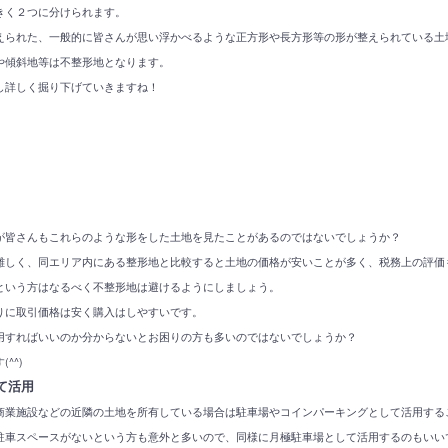
きく２つに分けられます。
えられた、一般的に皆さんが思い浮かべるような正方形や長方形等の形が整えられている土
や傾斜地等は不整形地となります。
し詳しく掘り下げていきますね！
が皆さんもこれらのような形をした土地を見たことがあるのではないでしょうか？
難しく、同エリア内にある整形地と比較すると土地の価格が安いことが多く、税務上の評価
という方はなるべく不整形地は避けるようにしましょう。
りに取引価格は安く購入はしやすいです。
用すればいいのか分からないとお困りの方も多いのではないでしょうか？
^^)
て活用
業施設などの近隣の土地を所有している場合は駐車場やコインパーキングとして活用すること
駐車スペースがないという方も意外と多いので、同様に月極駐車場として活用するのもいい