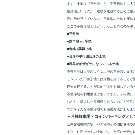
まず、土地は【整形地】と【不整形地】に大
整形地というのが、建物を建設するために整
逆に形が整っていない、三角型の土地や崖地
ここで不整形地とはどういったものなのか少
■三角地
■旗竿地 ※Ｌ字型
■角地 ※隅切り地
■台形や平行四辺形の土地
■境界がギザギザになっている土地
不整形地は上記のような土地の事を言います
こういった不整形地には建物を建てることが
建物を建てることが目的で土地を探している
不整形地の利用価値は低いですが、その代わ
しかし、購入したり相続したものの、どう活
ですがそんな不整形地でも活用方法はあります(
▼月極駐車場・コインパーキングとし
公共交通機関の駅、バス停やその他飲食店や商
また、住宅街の中の土地でも、自宅に十分な