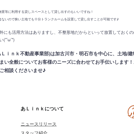
物置等に利用する貸しスペースとして貸し出すのもいいですね！
はないので狭い土地でも十分トランクルームを設置して貸し出すことが可能です♪
外にも活用方法はありますし、不整形地だからといって放置しておくの
’ω’*)
あＬｉｎｋ不動産事業部)は加古川市・明石市を中心に、土地/建
まい全般についてお客様のニーズに合わせてお手伝いします！
ご相談くださいませ♪
あＬｉｎｋについて
ニュースリリース
スタッフ紹介