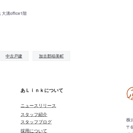
溝office1階
中古戸建
加古郡稲美町
あＬｉｎｋについて
ニュースリリース
スタッフ紹介
株
スタッフブログ
〒6
採用について