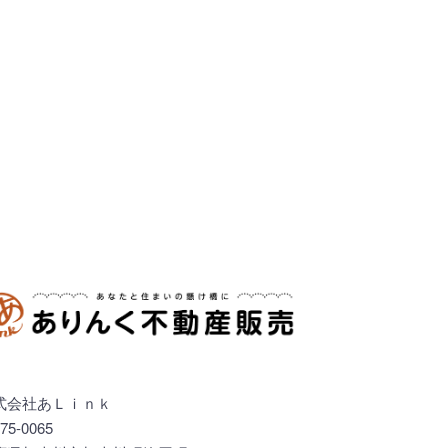
式会社あＬｉｎｋ
75-0065