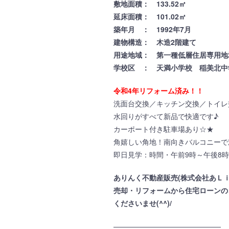
敷地面積： 133.52㎡
延床面積： 101.02㎡
築年月 ： 1992年7月
建物構造： 木造2階建て
用途地域： 第一種低層住居専用地域
学校区 ： 天満小学校 稲美北中
令和4年リフォーム済み！！
洗面台交換／キッチン交換／トイレ
水回りがすべて新品で快適です♪
カーポート付き駐車場あり☆★
角嬉しい角地！南向きバルコニーで窓
即日見学：時間・午前9時～午後8時迄
ありんく不動産販売(株式会社あＬ
売却・リフォームから住宅ローンの
くださいませ(^^)/
———————————————