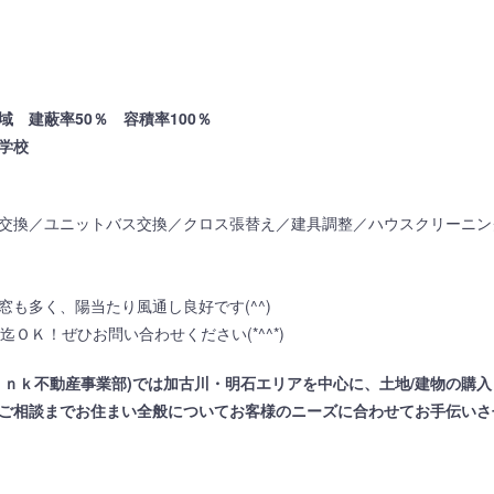
 建蔽率50％ 容積率100％
学校
交換／ユニットバス交換／クロス張替え／建具調整／ハウスクリーニン
も多く、陽当たり風通し良好です(^^)
ＯＫ！ぜひお問い合わせください(*^^*)
ｉｎｋ不動産事業部)では加古川・明石エリアを中心に、土地/建物の購入
ご相談までお住まい全般についてお客様のニーズに合わせてお手伝いさ