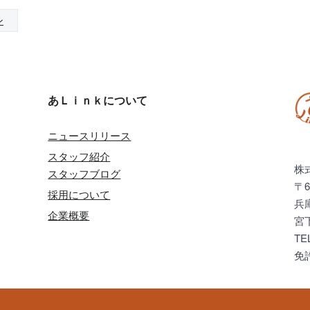
ン
あＬｉｎｋについて
ニュースリリース
スタッフ紹介
株
スタッフブログ
〒6
採用について
兵
企業概要
宮
TE
免