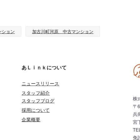
ンション
加古川町河原 中古マンション
あＬｉｎｋについて
ニュースリリース
スタッフ紹介
株
スタッフブログ
〒6
採用について
兵
企業概要
宮
TE
免