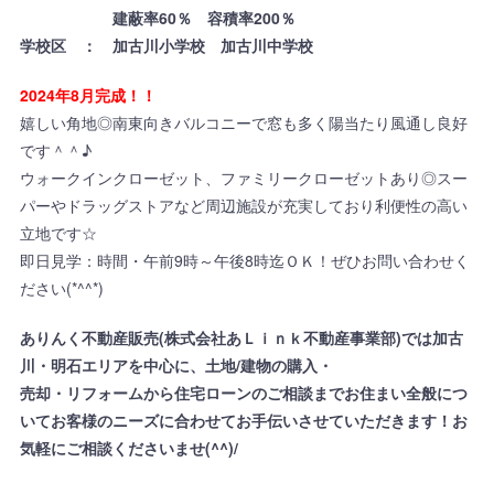
建蔽率60％ 容積率200％
学校区 ： 加古川小学校 加古川中学校
2024年8月完成！！
嬉しい角地◎南東向きバルコニーで窓も多く陽当たり風通し良好
です＾＾♪
ウォークインクローゼット、ファミリークローゼットあり◎スー
パーやドラッグストアなど周辺施設が充実しており利便性の高い
立地です☆
即日見学：時間・午前9時～午後8時迄ＯＫ！ぜひお問い合わせく
ださい(*^^*)
ありんく不動産販売(株式会社あＬｉｎｋ不動産事業部)では加古
川・明石エリアを中心に、土地/建物の購入・
売却・リフォームから住宅ローンのご相談までお住まい全般につ
いてお客様のニーズに合わせてお手伝いさせていただきます！お
気軽にご相談くださいませ(^^)/