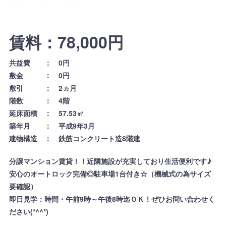
賃料：78,000円
共益費 ： 0円
敷金 ： 0円
敷引 ： 2ヵ月
階数 ： 4階
延床面積 ： 57.53㎡
築年月 ： 平成9年3月
建物構造 ： 鉄筋コンクリート造8階建
分譲マンション賃貸！！近隣施設が充実しており生活便利です♪
安心のオートロック完備◎駐車場1台付き☆（機械式の為サイズ
要確認）
即日見学：時間・午前9時～午後8時迄ＯＫ！ぜひお問い合わせく
ださい(*^^*)