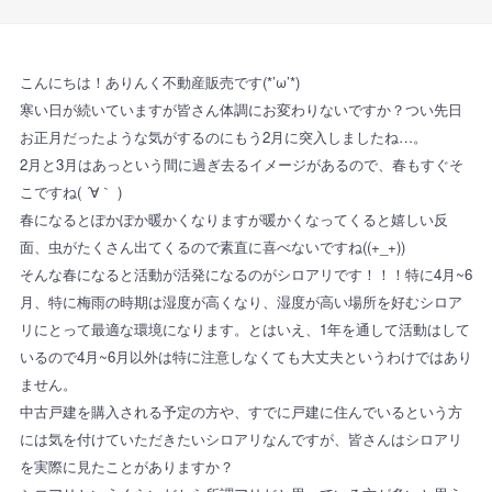
こんにちは！ありんく不動産販売です(*’ω’*)
寒い日が続いていますが皆さん体調にお変わりないですか？つい先日
お正月だったような気がするのにもう2月に突入しましたね…。
2月と3月はあっという間に過ぎ去るイメージがあるので、春もすぐそ
こですね( ´∀｀ )
春になるとぽかぽか暖かくなりますが暖かくなってくると嬉しい反
面、虫がたくさん出てくるので素直に喜べないですね((+_+))
そんな春になると活動が活発になるのがシロアリです！！！特に4月~6
月、特に梅雨の時期は湿度が高くなり、湿度が高い場所を好むシロア
リにとって最適な環境になります。とはいえ、1年を通して活動はして
いるので4月~6月以外は特に注意しなくても大丈夫というわけではあり
ません。
中古戸建を購入される予定の方や、すでに戸建に住んでいるという方
には気を付けていただきたいシロアリなんですが、皆さんはシロアリ
を実際に見たことがありますか？