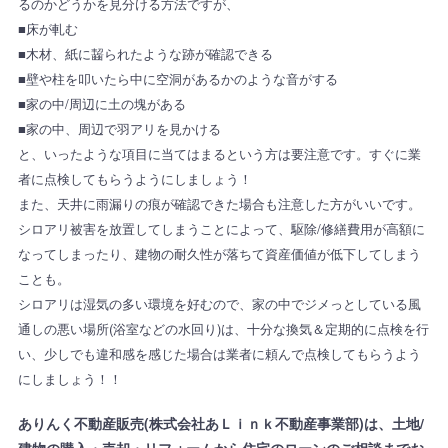
るのかどうかを見分ける方法ですが、
■床が軋む
■木材、紙に齧られたような跡が確認できる
■壁や柱を叩いたら中に空洞があるかのような音がする
■家の中/周辺に土の塊がある
■家の中、周辺で羽アリを見かける
と、いったような項目に当てはまるという方は要注意です。すぐに業
者に点検してもらうようにしましょう！
また、天井に雨漏りの痕が確認できた場合も注意した方がいいです。
シロアリ被害を放置してしまうことによって、駆除/修繕費用が高額に
なってしまったり、建物の耐久性が落ちて資産価値が低下してしまう
ことも。
シロアリは湿気の多い環境を好むので、家の中でジメっとしている風
通しの悪い場所(浴室などの水回り)は、十分な換気＆定期的に点検を行
い、少しでも違和感を感じた場合は業者に頼んで点検してもらうよう
にしましょう！！
ありんく不動産販売(株式会社あＬｉｎｋ不動産事業部)は、土地/