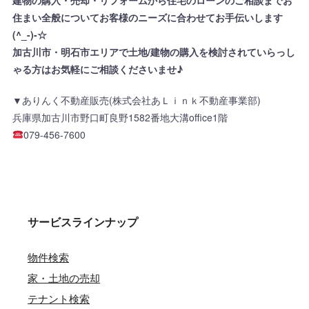
建物の購入・売却・リフォームから住宅のローンのご相談までお
住まい全般についてお客様のニーズに合わせてお手伝いします
(^_-)-☆
加古川市・明石市エリアで土地/建物の購入を検討されていらっし
ゃる方はお気軽にご相談くださいませ♪
▼ありんく不動産販売(株式会社あＬｉｎｋ不動産事業部)
兵庫県加古川市野口町良野1582番地大溝office1階
079-456-7600
サービスラインナップ
物件検索
家・土地の売却
テナント検索