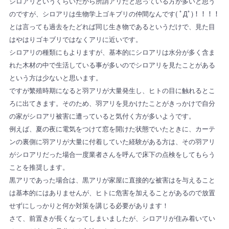
シロアリというくらいだから所謂アリだと思っている方が多いと思う
のですが、シロアリは生物学上ゴキブリの仲間なんです( ﾟДﾟ)！！！！
とは言っても過去をたどれば同じ生き物であるというだけで、見た目
はやはりゴキブリではなくアリに近いです。
シロアリの種類にもよりますが、基本的にシロアリは水分が多く含ま
れた木材の中で生活している事が多いのでシロアリを見たことがある
という方は少ないと思います。
ですが繁殖時期になると羽アリが大量発生し、ヒトの目に触れるとこ
ろに出てきます。そのため、羽アリを見かけたことがきっかけで自分
の家がシロアリ被害に遭っていると気付く方が多いようです。
例えば、夏の夜に電気をつけて窓を開けた状態でいたときに、カーテ
ンの裏側に羽アリが大量に付着していた経験がある方は、その羽アリ
がシロアリだった場合一度業者さんを呼んで床下の点検をしてもらう
ことを推奨します。
黒アリであった場合は、黒アリが家屋に直接的な被害はを与えること
は基本的にはありませんが、ヒトに危害を加えることがあるので放置
せずにしっかりと何か対策を講じる必要があります！
さて、前置きが長くなってしまいましたが、シロアリが住み着いてい