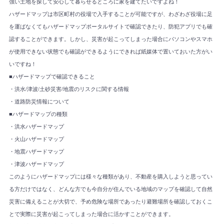
強い土地を探して安心して暮らせるところに家を建てたいですよね！
ハザードマップは市区町村の役場で入手することが可能ですが、わざわざ役場に足
を運ばなくてもハザードマップポータルサイトで確認できたり、防犯アプリでも確
認することができます。しかし、災害が起こってしまった場合にパソコンやスマホ
が使用できない状態でも確認ができるようにできれば紙媒体で置いておいた方がい
いですね！
■ハザードマップで確認できること
・洪水/津波/土砂災害/地震のリスクに関する情報
・道路防災情報について
■ハザードマップの種類
・洪水ハザードマップ
・火山ハザードマップ
・地震ハザードマップ
・津波ハザードマップ
このようにハザードマップには様々な種類があり、不動産を購入しようと思ってい
る方だけではなく、どんな方でも今自分が住んでいる地域のマップを確認して自然
災害に備えることが大切で、予め危険な場所であったり避難場所を確認しておくこ
とで実際に災害が起こってしまった場合に活かすことができます。