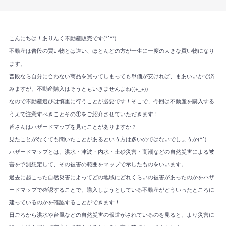
こんにちは！ありんく不動産販売です(*^^*)
不動産は普段の買い物とは違い、ほとんどの方が一生に一度の大きな買い物になり
ます。
普段なら自分に合わない商品を買ってしまっても単価が安ければ、まあいいかで済
みますが、不動産購入はそうともいきませんよね((+_+))
なので不動産選びは慎重に行うことが必要です！そこで、今回は不動産を購入する
うえで注意すべきことその①をご紹介させていただきます！
皆さんはハザードマップを見たことがありますか？
見たことがなくても聞いたことがあるという方は多いのではないでしょうか(^^)
ハザードマップとは、洪水・津波・内水・土砂災害・高潮などの自然災害による被
害を予測想定して、その被害の範囲をマップで示したものをいいます。
過去に起こった自然災害によってどの地域にどれくらいの被害があったのかをハザ
ードマップで確認することで、購入しようとしている不動産がどういったところに
建っているのかを確認することができます！
日ごろから洪水や台風などの自然災害の報道がされているのを見ると、より災害に